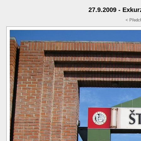
27.9.2009 - Exku
< Předc