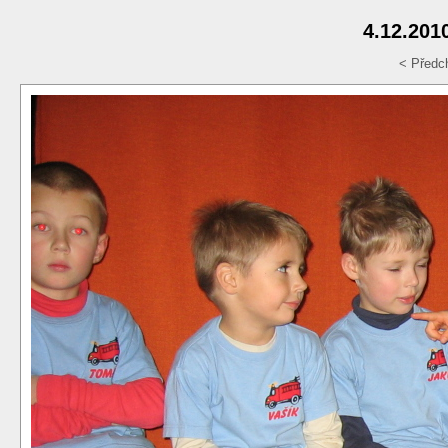
4.12.201
< Předc