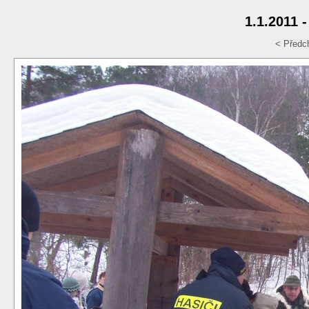
1.1.2011 
< Předc