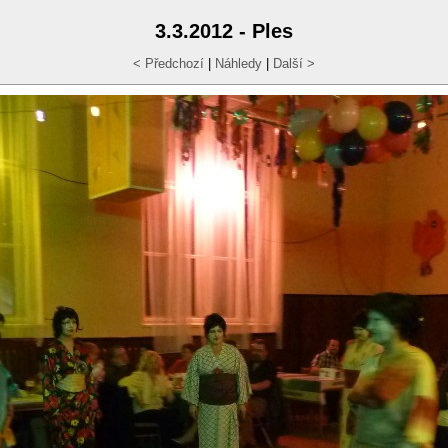
3.3.2012 - Ples
< Předchozí
|
Náhledy
|
Další >