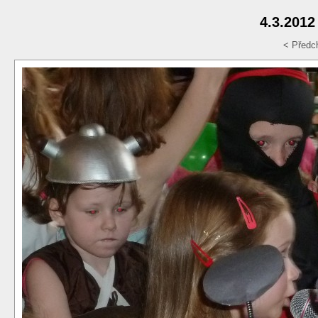
4.3.2012
< Předc