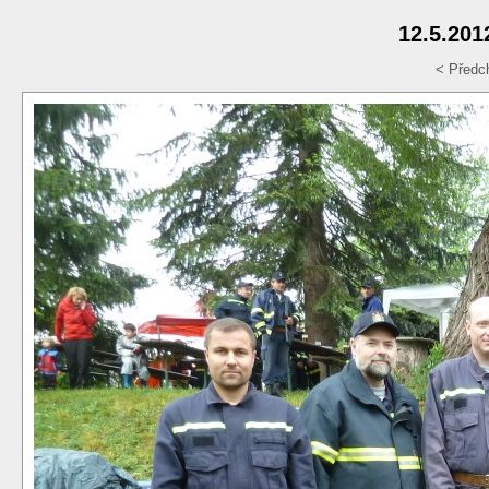
12.5.201
< Předc