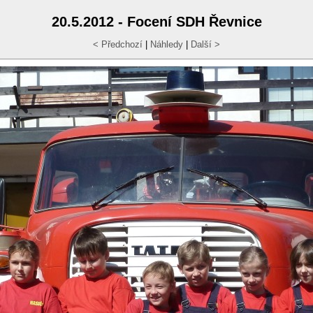
20.5.2012 - Focení SDH Řevnice
< Předchozí
|
Náhledy
|
Další >