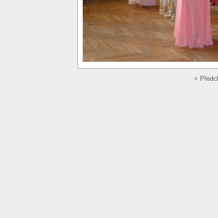
< Předc